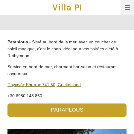
Villa PI
Ga
direct
naar
de
hoofdinhoud
Paraplous
- Situé au bord de la mer, avec un coucher de
soleil magique, c'est le choix idéal pour vos soirées d'été à
Rethymnon.
Service en bord de mer, charmant bar-salon et restaurant
savoureux.
Πηγιανός Κάμπος 741 50, Griekenland
+30 6980 148 860
PARAPLOUS