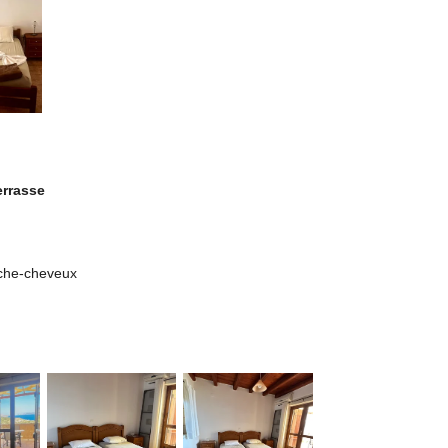
errasse
sèche-cheveux