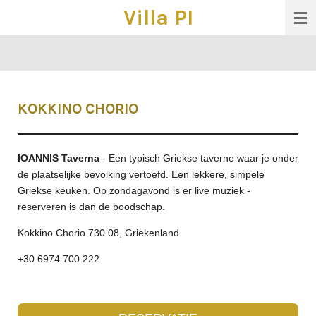
Villa PI
Ga
direct
naar
de
hoofdinhoud
KOKKINO CHORIO
IOANNIS Taverna
- Een typisch Griekse taverne waar je onder
de plaatselijke bevolking vertoefd. Een lekkere, simpele
Griekse keuken. Op zondagavond is er live muziek -
reserveren is dan de boodschap.
Kokkino Chorio 730 08, Griekenland
+30 6974 700 222