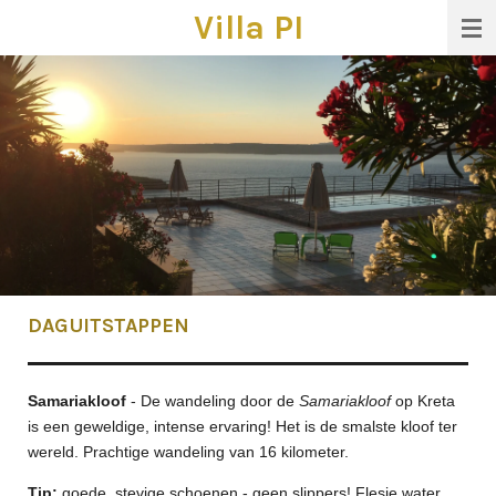
Villa PI
Ga
direct
naar
de
hoofdinhoud
DAGUITSTAPPEN
Samariakloof
-
De wandeling door de
Samariakloof
op Kreta
is een geweldige, intense ervaring! Het is de smalste kloof ter
wereld. Prachtige wandeling van 16 kilometer.
Tip:
goede, stevige schoenen - geen slippers! Flesje water