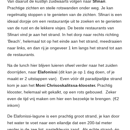
Van daaruit de kustlijn zuidwaarts volgen naar
Sfinari
.
Prachtige zichten en steile rotswanden onder weg. Je kan
regelmatig stoppen o te genieten van de zichten. Sfinari is een
ideaal dorpje om een restaurantje uit te zoeken en te genieten
van de rust en de lekkere visjes. De beste restaurants van
Sfinari vind je aan het strand. In het dorp naar rechts richting
‘Beach’, helemaal tot op het einde aan het strand, meedraaien
naar links, en dan rij je ongeveer 1 km langs het strand tot aan
de restaurants.
Na de lunch hier blijven luieren ofwel verder naar het zuiden
doorrijden, naar
Elafonissi
(dit kan je op 1 dag doen, of je
maakt er 2 uitstappen van).
Even vóór dit paradijselijke strand
kom je aan het
Moni Chrisoskalitssa-klooster.
Prachtig
klooster, helemaal wit gekalkt, op een rots gebouwd.
Zeker
even de tijd vrij maken om hier een bezoekje te brengen. (€2
inkom)
De Elafonissi-lagune is een prachtig groot strand, je kan door
het water te voet naar een eilandje dat een 200-tal meter
verder in de zee ligt. pastelkleurig zand. A
ls echte strand- én